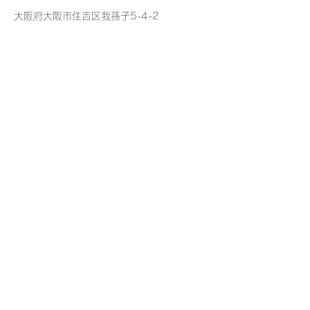
大阪府大阪市住吉区我孫子5-4-2
06-6697-9513
ご質問やご不明な点などございましたら、
​メール（24時間受付）にて
お問い合わせください。
​Joint club
（ジョイントクラブ）
Tel:
06-6697-9513
Email:
info@jointclub.jp
​ビジネスパートナー
​・
大阪商工会議所